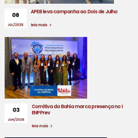
APEB leva campanha ao Dois de Julho
06
JUL/2026
leia mais
Comitiva da Bahia marca presença no I
03
ENPPrev
JUN/2026
leia mais