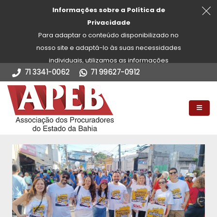
Informações sobre a Política de
Privacidade
Para adaptar o conteúdo disponibilizado no
nosso site e adaptá-lo às suas necessidades
individuais, utilizamos as informações
71 3341-0062
71 99627-0912
guardadas através de cookies. Você pode
controlar os cookies usando as configurações
do seu navegador. Ao continuar a usar o site
da APEB sem alterar as configurações do
navegador, você aceita o uso de cookies.